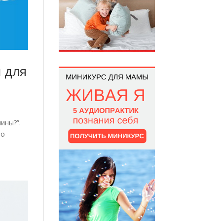
 для
ины?”.
то