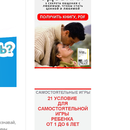
ознавай,
щины