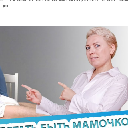
цию...