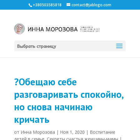
+380503585818
contact@jablogo.com
Выбрать страницу
?Обещаю себе
разговаривать спокойно,
но снова начинаю
кричать
от
Инна Морозова
|
Ноя 1, 2020
|
Воспитание
детей в семье
,
Секреты счастья женщины-мамы
|